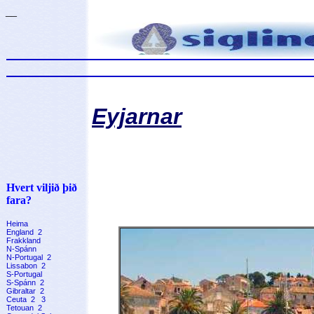
__
Eyjarnar
Hvert viljið þið
fara?
Heima
England
2
Frakkland
N-Spánn
N-Portugal
2
Lissabon
2
S-Portugal
S-Spánn
2
Gibraltar
2
Ceuta
2
3
Tetouan
2