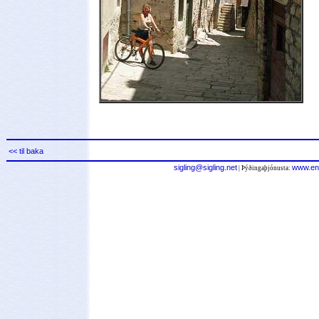
<< til baka
sigling@sigling.net
www.en
| Þýðingaþjónusta: