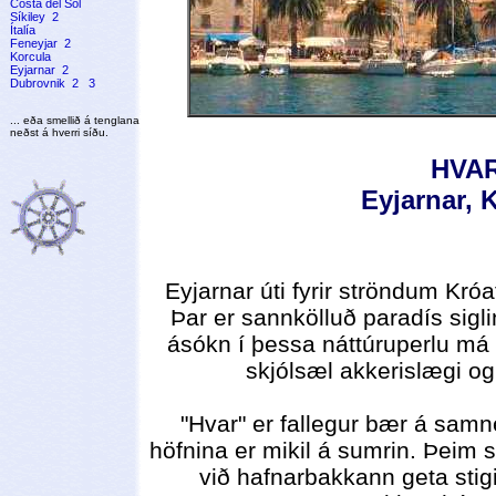
Costa del Sol
Síkiley
2
Ítalía
Feneyjar
2
Korcula
Eyjarnar
2
Dubrovnik
2
3
... eða smellið á tenglana
neðst á hverri síðu.
HVA
Eyjarnar, 
Eyjarnar úti fyrir ströndum Króa
Þar er sannkölluð paradís sigli
ásókn í þessa náttúruperlu má 
skjólsæl akkerislægi og 
"Hvar" er fallegur bær á samn
höfnina er mikil á sumrin. Þeim 
við hafnarbakkann geta stigi